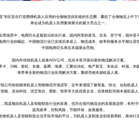
流
”专区旨在打造围绕机器人应用的仓储物流供应链的生态圈，囊括了仓储物流上中下
将会成为机器人应用案例展示的最大亮点之一。
应用场景中，电商巨头是最前沿的先行者。国内阿里的菜鸟、京东、苏宁等，国外亚
电商行业的崛起，中国物流行业已实现后来居上，物流成本、效率和服务水平都位居
中国电商巨头将在本届展会亮相。
国内外传统机器人或者
AGV公司，也在丰富升级自家的物流解决方案。
、库卡、川崎、新松、名傲、嘉腾、海康、汇聚
自动化
、电产新宝、东佑达、科瑞、木
将带来全新的物流行业应用解决方案，重磅亮相本届机器人展。
新锐公司纷纷瞄准机器人智能物流市场进军，近年来涌现了极智嘉、快仓、仙知机器人
星智能、
灵动科技、优艾智合、墨影、智库等大批优质企业，也将精彩亮相本届机器人
立，既是顺应机器人及智能制造行业的发展，也符合现代物流业的发展新趋势，有利于
提高效率，控制风险，节能
环保
，改善服务。
助推机器人及智能制造企业开拓市场的平台，
为机器人及制造业创造新商机，推动行