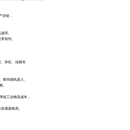
产业链，
马逊等。
世界前列。
蚁、
井松、佳顺等
、斯坦德机器人、
展。
降低
工业
物流成本，
业发展新格局。